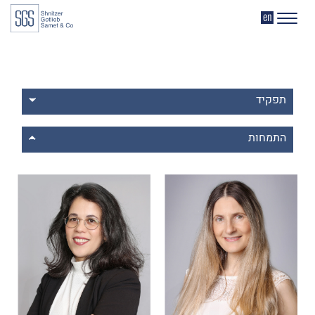
דלג לתוכן
דלג לסרגל הניווט
EN
תפקיד
שותפים
התמחות
עורכי דין
ליטיגציה מסחרית ויישוב מחלוקות
שוק ההון
נדל"ן
חברות ומשפט מסחרי
התחדשות עירונית
משפט מסחרי בינלאומי
תובענות ייצוגיות