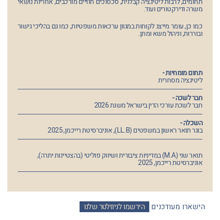
תחומים, לרבות ליטיגציה קבלנית, סכסוכים חוזיים מורכבים, אחריות נושאי
משרה ודירקטורים ועוד.
כמו כן, עומר מייצג לקוחות במגוון ערכאות משפטיות, כמו גם בהליכי גישור
ובוררות, וניהול משא ומתן.
תחום מומחיות -
ליטיגציה מסחרית
חבר לשכה -
חבר לשכת עורכי הדין בישראל משנת 2026
השכלה -
בוגר תואר ראשון במשפטים (LL.B), אוניברסיטת רייכמן, 2025
תואר שני (M.A) במדיניות ציבורית ושיווק פוליטי (בהצטיינות יתרה),
אוניברסיטת רייכמן, 2025
הישארו מעודכנים
הירשמו לניוזלטר שלנו